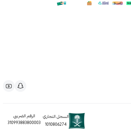
الرقم الضريبي
السجل التجاري
310993883800003
1010806274