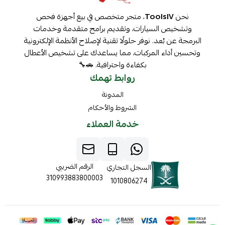
نحن
ToolsIV
، متجر متخصص في بيع أجهزة فحص
وتشخيص السيارات، وتقديم برامج متقدمة وخدمات
البرمجة عن بُعد. نوفر حلولًا تقنية لإصلاح الأنظمة الإلكترونية
وتحسين أداء المركبات، مما يساعدك على تشخيص الأعطال
بكفاءة واحترافية. 🚗🔧
روابط تهمك
المدونة
الشروط والأحكام
خدمة العملاء
الرقم الضريبي
السجل التجاري
310993883800003
1010806274