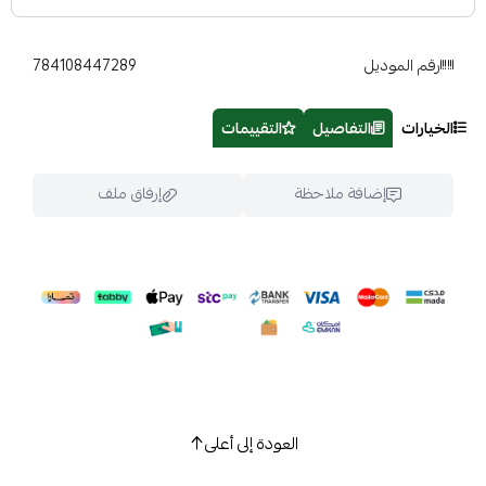
رقم الموديل
784108447289
الخيارات
التفاصيل
التقييمات
إضافة ملاحظة
إرفاق ملف
اسحب و افلت الملف هنا
استعراض
العودة إلى أعلى