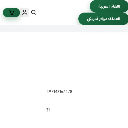
اللغة:
العربية
العملة:
دولار أمريكي
497143167478
31