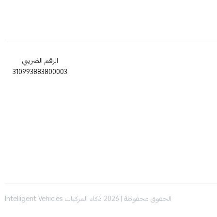
الرقم الضريبي
310993883800003
الحقوق محفوظة | 2026
ذكاء المركبات Intelligent Vehicles