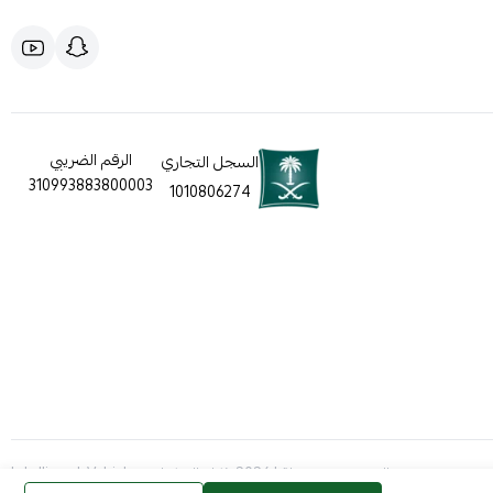
الرقم الضريبي
السجل التجاري
310993883800003
1010806274
الحقوق محفوظة | 2026
ذكاء المركبات Intelligent Vehicles