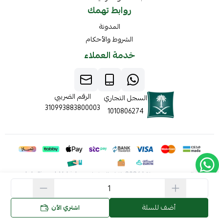
روابط تهمك
المدونة
الشروط والأحكام
خدمة العملاء
الرقم الضريبي
السجل التجاري
310993883800003
1010806274
الحقوق محفوظة | 2026
ذكاء المركبات Intelligent Vehicles
أضف للسلة
اشتري الآن