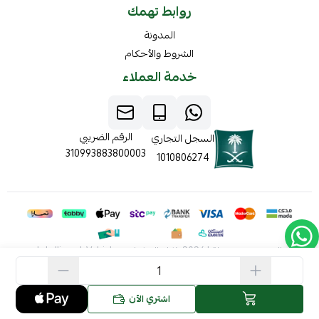
روابط تهمك
المدونة
الشروط والأحكام
خدمة العملاء
الرقم الضريبي
السجل التجاري
310993883800003
1010806274
الحقوق محفوظة | 2026
ذكاء المركبات Intelligent Vehicles
اشتري الآن