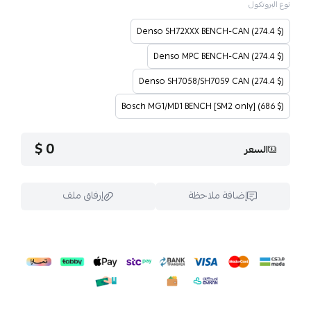
نوع البروتكول
Denso SH72XXX BENCH-CAN (274.4 $)
Denso MPC BENCH-CAN (274.4 $)
Denso SH7058/SH7059 CAN (274.4 $)
Bosch MG1/MD1 BENCH [SM2 only] (686 $)
0 $
السعر
إضافة ملاحظة
إرفاق ملف
اسحب و افلت الملف هنا
استعراض