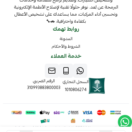
وتشخيص السيارات، وتقديم برامج متقدمة وخدمات
البرمجة عن بُعد. نوفر حلولًا تقنية لإصلاح الأنظمة الإلكترونية
وتحسين أداء المركبات، مما يساعدك على تشخيص الأعطال
بكفاءة واحترافية. 🚗🔧
روابط تهمك
المدونة
الشروط والأحكام
خدمة العملاء
الرقم الضريبي
السجل التجاري
310993883800003
1010806274
الحقوق محفوظة | 2026
ذكاء المركبات Intelligent Vehicles