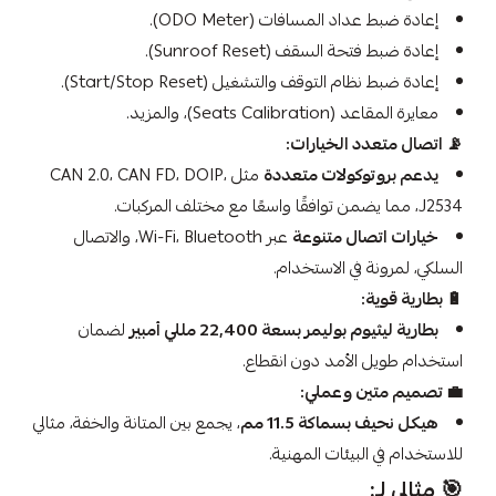
إعادة ضبط عداد المسافات (ODO Meter).
إعادة ضبط فتحة السقف (Sunroof Reset).
إعادة ضبط نظام التوقف والتشغيل (Start/Stop Reset).
معايرة المقاعد (Seats Calibration)، والمزيد.
📡
اتصال متعدد الخيارات:
يدعم بروتوكولات متعددة
مثل CAN 2.0، CAN FD، DOIP،
J2534، مما يضمن توافقًا واسعًا مع مختلف المركبات.
خيارات اتصال متنوعة
عبر Wi-Fi، Bluetooth، والاتصال
السلكي، لمرونة في الاستخدام.
🔋
بطارية قوية:
بطارية ليثيوم بوليمر بسعة 22,400 مللي أمبير
لضمان
استخدام طويل الأمد دون انقطاع.
💼
تصميم متين وعملي:
هيكل نحيف بسماكة 11.5 مم
، يجمع بين المتانة والخفة، مثالي
للاستخدام في البيئات المهنية.
🎯
مثالي لـ: