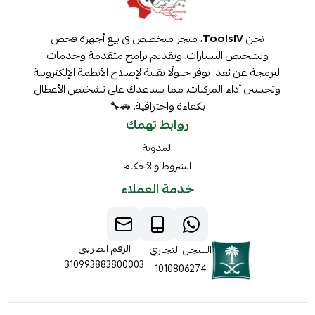
نحن
ToolsIV
، متجر متخصص في بيع أجهزة فحص
وتشخيص السيارات، وتقديم برامج متقدمة وخدمات
البرمجة عن بُعد. نوفر حلولًا تقنية لإصلاح الأنظمة الإلكترونية
وتحسين أداء المركبات، مما يساعدك على تشخيص الأعطال
بكفاءة واحترافية. 🚗🔧
روابط تهمك
المدونة
الشروط والأحكام
خدمة العملاء
الرقم الضريبي
السجل التجاري
310993883800003
1010806274