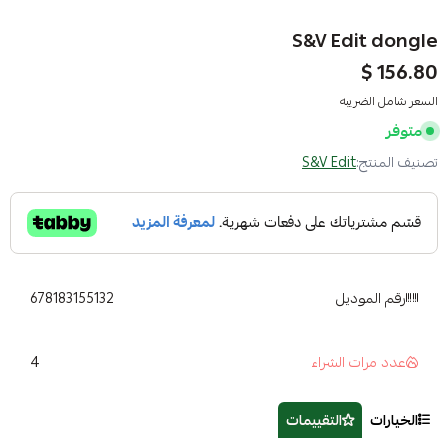
S&V Edit dongle
156.80 $
السعر شامل الضريبه
متوفر
تصنيف المنتج:
S&V Edit
رقم الموديل
678183155132
4
عدد مرات الشراء
الخيارات
التقييمات