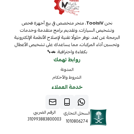
نحن
ToolsIV
، متجر متخصص في بيع أجهزة فحص
وتشخيص السيارات، وتقديم برامج متقدمة وخدمات
البرمجة عن بُعد. نوفر حلولًا تقنية لإصلاح الأنظمة الإلكترونية
وتحسين أداء المركبات، مما يساعدك على تشخيص الأعطال
بكفاءة واحترافية. 🚗🔧
روابط تهمك
المدونة
الشروط والأحكام
خدمة العملاء
الرقم الضريبي
السجل التجاري
310993883800003
1010806274