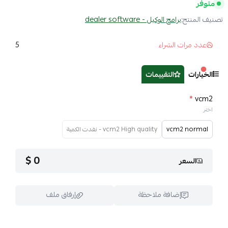
متوفر
تصنيف المنتج:
برامج الوكيل - dealer software
5
عدد مرات الشراء
الخيارات
التقييمات
*
vcm2
اختر
vcm2 normal
vcm2 High quality - نفدت الكمية
0 $
السعر
إضافة ملاحظة
إرفاق ملف