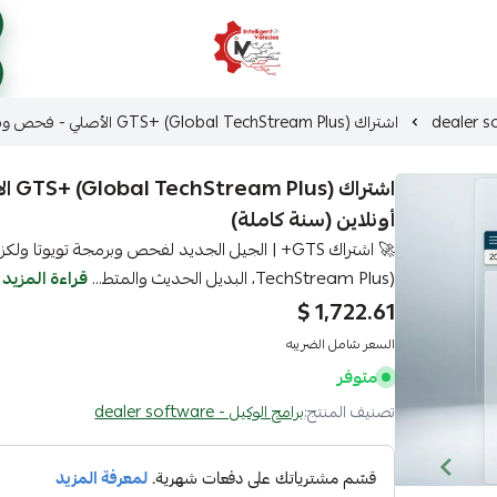
ذكاء المركبات Intelligent Vehicles
اشتراك GTS+ (Global TechStream Plus) الأصلي - فحص وبرمجة تويوتا ولكزس أونلاين (سنة كاملة)
اشتر
أونلاين (سنة كاملة)
TechStream Plus)، البديل الحديث والمتط...
قراءة المزيد
1,722.61 $
السعر شامل الضريبه
متوفر
تصنيف المنتج:
برامج الوكيل - dealer software