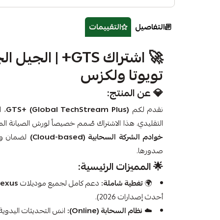
التفاصيل
التقييمات
🚀
اشتراك GTS+ | 
تويوتا ولكزس
💎
عن المنتج:
نقدم لكم
GTS+ (Global TechStream Plus)
التقليدي. هذا الاشتراك صُمم خصيصاً لورش الصيانة الم
خوادم الشركة السحابية (Cloud-based)
لضمان وصو
صدورها.
🌟
المميزات الرئيسية:
🌍
تغطية شاملة:
دعم كامل لجميع موديلات
Lexus
أحدث إصدارات 2026).
☁️
نظام السحابة (Online):
انسَ التحديثات اليدوية 