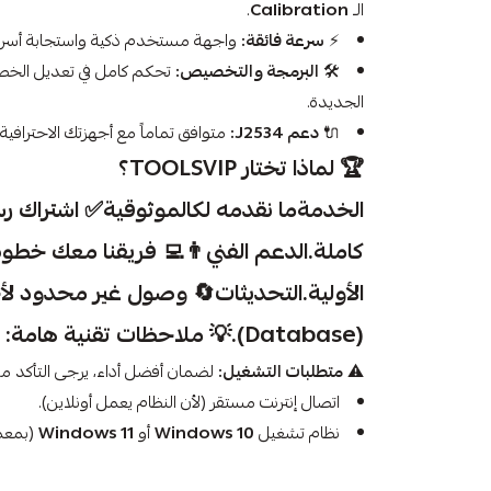
الـ
Calibration
.
⚡
سرعة فائقة:
واجهة مستخدم ذكية واستجابة أسرع 
🛠️
البرمجة والتخصيص:
تحكم كامل في تعديل الخصا
الجديدة.
🔌
دعم J2534:
متوافق تماماً مع أجهزتك الاحترافي
🏆
لماذا تختار TOOLSVIP؟
الخدمةما نقدمه لكالموثوقية
كاملة.
الدعم الفني
👨‍💻 فريقنا معك خطوة 
الأولية.
التحديثات
🔄 وصول غير محدود لأح
(Database).💡
ملاحظات تقنية هامة:
⚠️
متطلبات التشغيل:
لضمان أفضل أداء، يرجى التأكد من
اتصال إنترنت مستقر (لأن النظام يعمل أونلاين).
نظام تشغيل
Windows 10
أو
Windows 11
(بمعمارية