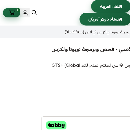
اللغة:
العربية
0
العملة:
دولار أمريكي
اك GTS+ (Global TechStream Plus) الأصلي - فحص وبرمجة تويوتا ولكزس
🚀 اشتراك GTS+ | الجيل الجديد لفحص وبرمجة تويوتا ولكزس 💎 عن المنتج: نقدم لكم GTS+ (Global