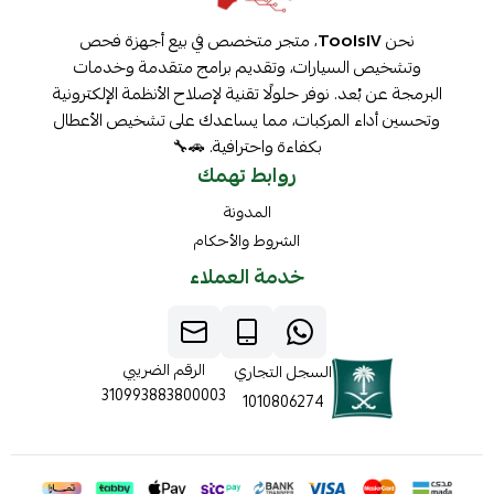
نحن
ToolsIV
، متجر متخصص في بيع أجهزة فحص
وتشخيص السيارات، وتقديم برامج متقدمة وخدمات
البرمجة عن بُعد. نوفر حلولًا تقنية لإصلاح الأنظمة الإلكترونية
وتحسين أداء المركبات، مما يساعدك على تشخيص الأعطال
بكفاءة واحترافية. 🚗🔧
روابط تهمك
المدونة
الشروط والأحكام
خدمة العملاء
الرقم الضريبي
السجل التجاري
310993883800003
1010806274