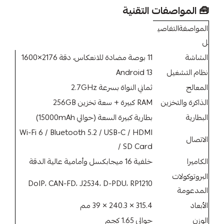
🧰 المواصفات التقنية
المواصفةالتفاصي
ل
الشاشة
11 بوصة مضادة للانعكاس، دقة 2176×1600
نظام التشغيل
Android 13
المعالج
ثماني النواة بسرعة 2.7GHz
الذاكرة والتخزين
RAM كبيرة + سعة تخزين 256GB
البطارية
بطارية كبيرة السعة (حوالي 15000mAh)
Wi-Fi 6 / Bluetooth 5.2 / USB-C / HDMI
الاتصال
/ SD Card
الكاميرا
خلفية 16 ميجابكسل وأمامية عالية الدقة
البروتوكولات
DoIP، CAN-FD، J2534، D-PDU، RP1210
المدعومة
الأبعاد
315.4 × 240.3 × 39 مم
الوزن
حوالي 1.65 كجم