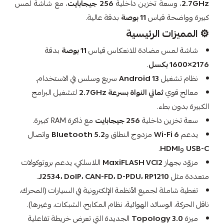
2.7GHz
، وسعة تخزين داخلية
256 جيجابايت
، مع شاشة لمس
كبيرة وواضحة قياس
11 بوصة
بدقة عالية.
⚙️ المميزات الرئيسية
شاشة لمس مضادة للانعكاس قياس
11 بوصة
بدقة
2176×1600 بكسل
.
نظام تشغيل
Android 13
سريع وسلس في الاستخدام.
معالج قوي
ثماني النواة بسرعة 2.7GHz
لتشغيل البرامج
الكبيرة بدون بطء.
سعة تخزين داخلية
256 جيجابايت
مع ذاكرة RAM كبيرة.
يدعم
Wi-Fi 6
مزدوج النطاق و
Bluetooth 5.2
واتصال
USB-C
و
HDMI
.
مزوّد بجهاز
MaxiFLASH VCI2
اللاسلكي، يدعم بروتوكولات
متعددة مثل
J2534، DoIP، CAN-FD، D-PDU، RP1210
.
تغطية شاملة لجميع الأنظمة الإلكترونية في السيارات (المحرك،
ناقل الحركة، الوسائد الهوائية، نظام المكابح، الشبكات، وغيرها).
ميزة
Topology 3.0
الجديدة التي تعرض خريطة تفاعلية