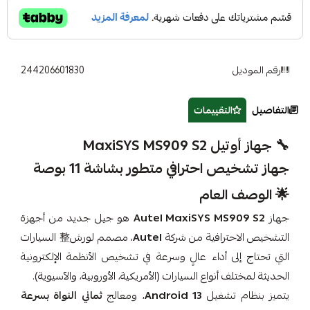
رقم الموديل
244206601830
التفاصيل
التقييمات
🔧 جهاز أوتيل MaxiSYS MS909 S2
جهاز تشخيص احترافي متطور بشاشة 11 بوصة
🌟 الوصف العام
جهاز
Autel MaxiSYS MS909 S2
هو جيل جديد من أجهزة
التشخيص الاحترافية من شركة
Autel
، مصمم لورش整 السيارات
التي تحتاج إلى أداء عالٍ وسرعة في تشخيص الأنظمة الإلكترونية
الحديثة لمختلف أنواع السيارات (الأمريكية، الأوروبية، والآسيوية).
يتميز بنظام تشغيل
Android 13
، ومعالج
ثماني النواة بسرعة