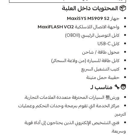
📦 المحتويات داخل العلبة
جهاز
MaxiSYS MS909 S2
واجهة الاتصال اللاسلكية
MaxiFLASH VCI2
كابل التوصيل الرئيسي (OBDII)
كابل USB-C
محول طاقة / شاحن
كابل طاقة للسيارة (من ولاعة السجائر)
كتيب التشغيل السريع
حقيبة حمل متينة
🧑‍🔧 مناسب لـ
ورش整 السيارات المحترفة متعددة العلامات التجارية.
مراكز الخدمة التي تقوم ببرمجة وحدات التحكم وعمليات
الترميز.
فنيي التشخيص الإلكتروني الذين يحتاجون إلى أداة قوية
وسريعة.