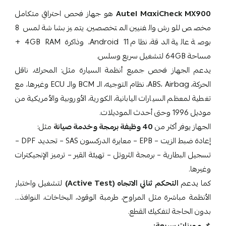
Autel MaxiCheck MX900
هو جهاز فحص احترافي متكامل
مخصص للورش والفنيين المتخصصين. يتميز بشاشة لمس 8
بوصة عالية الدقة، نظام Android 11، وذاكرة 4GB RAM +
مساحة 64GB لتشغيل سريع وسلس.
يدعم الجهاز فحص جميع أنظمة السيارة مثل: المحرك، ناقل
الحركة، ABS، Airbag، نظام التوجيه، الـ BCM والـ ECU وغيرها، مع
تغطية لمعظم السيارات اليابانية، الكورية، الأوروبية والأمريكية من
موديل 1996 وحتى أحدث الموديلات.
الجهاز يوفر أكثر من
40 وظيفة برمجة وخدمة صيانة
مثل:
إعادة ضبط الزيت – EPB – معايرة الدركسون SAS – تجديد DPF –
تسجيل البطارية – برمجة الثروتل – تهيئة القير – ترميز الإنجيكترات
وغيرها.
كما يدعم
التحكم ثنائي الاتجاه (Active Test)
لتشغيل واختبار
الأنظمة مباشرة مثل المراوح، طرمبة الوقود، البخاخات، النوافذ…
بدون الحاجة لتفكيك القطع.
📌
مميزات سريعة: