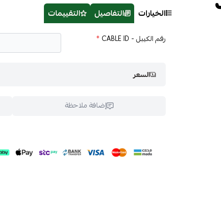
الخيارات
التفاصيل
التقييمات
رقم الكيبل - CABLE ID
*
السعر
إضافة ملاحظة
اسحب و افلت ال
استعراض