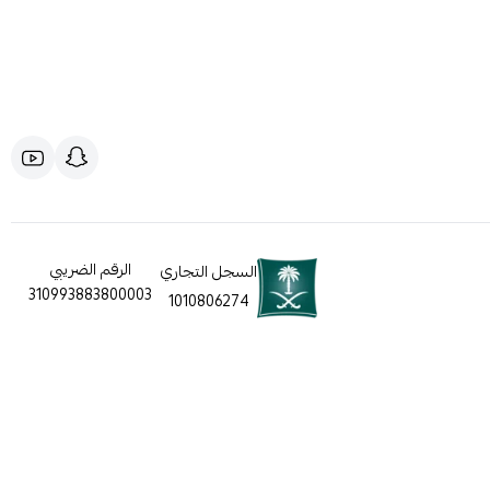
الرقم الضريبي
السجل التجاري
310993883800003
1010806274