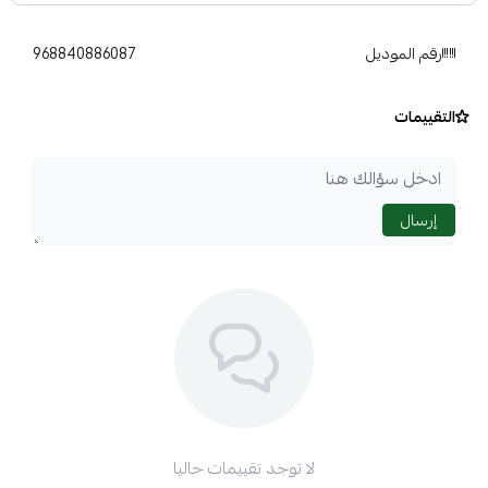
رقم الموديل
968840886087
التقييمات
إرسال
لا توجد تقييمات حاليا