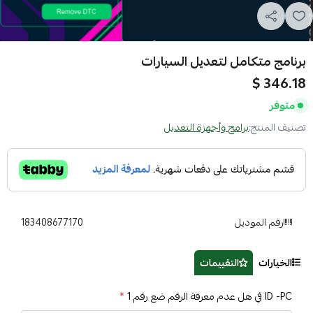
برنامج متكامل لتعديل السيارات
346.18 $
متوفر
تصنيف المنتج:
برامح وأجهزة التعديل
رقم الموديل
183408677170
الخيارات
التقييمات
ID -PC في هل عدم معرفة الرقم ضع رقم 1
*