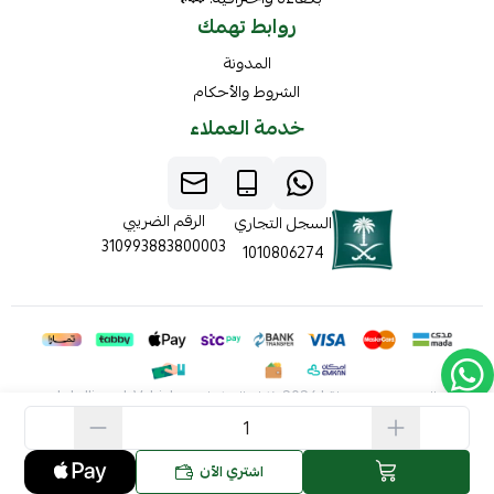
روابط تهمك
المدونة
الشروط والأحكام
خدمة العملاء
الرقم الضريبي
السجل التجاري
310993883800003
1010806274
الحقوق محفوظة | 2026
ذكاء المركبات Intelligent Vehicles
اشتري الآن